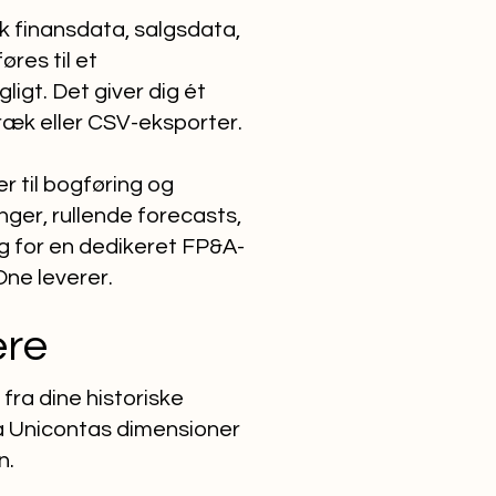
sk finansdata, salgsdata,
res til et
igt. Det giver dig ét
ræk eller CSV-eksporter.
 til bogføring og
ger, rullende forecasts,
ug for en dedikeret FP&A-
ne leverer.
ere
ra dine historiske
via Unicontas dimensioner
n.