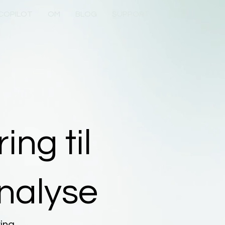
 COPILOT
OM
BLOG
SUPPORT
ing til
analyse
ing,