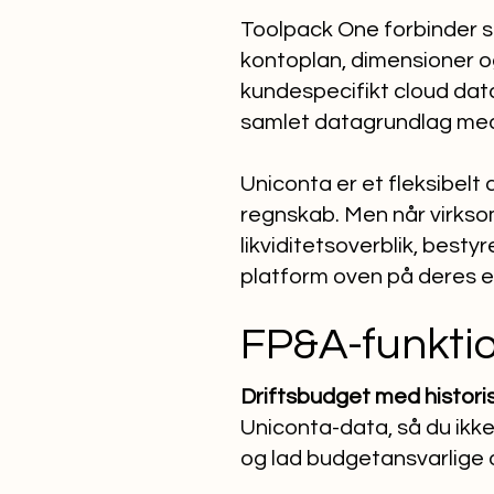
Toolpack One forbinder si
kontoplan, dimensioner o
kundespecifikt cloud data
samlet datagrundlag med 
Uniconta er et fleksibel
regnskab. Men når virkso
likviditetsoverblik, best
platform oven på deres e
FP&A-funktio
Driftsbudget med historis
Uniconta-data, så du ikke
og lad budgetansvarlige 