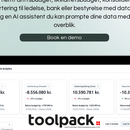
ring til ledelse, bank eller bestyrelse med dat
ig en AI assistent du kan prompte dine data me
overblik.
Book en demo