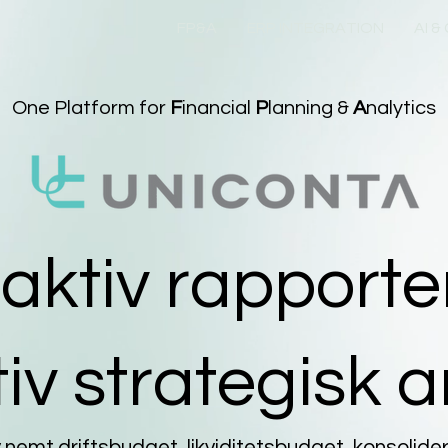
FP&A
ERP INTEGRATION
AI &
One Platform for
F
inancial
P
lanning &
A
nalytics
aktiv rapporter
iv strategisk 
 nemt driftsbudget, likviditetsbudget, konsolider