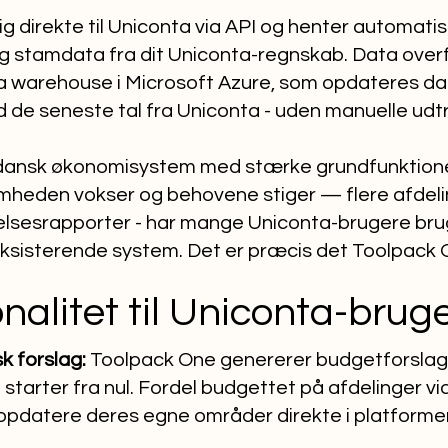
g direkte til Uniconta via API og henter automati
g stamdata fra dit Uniconta-regnskab. Data overfø
 warehouse i Microsoft Azure, som opdateres dagl
de seneste tal fra Uniconta - uden manuelle udt
t dansk økonomisystem med stærke grundfunktioner
mheden vokser og behovene stiger — flere afdelin
yrelsesrapporter - har mange Uniconta-brugere br
ksisterende system. Det er præcis det Toolpack O
nalitet til Uniconta-brug
k forslag:
Toolpack One genererer budgetforslag f
 starter fra nul. Fordel budgettet på afdelinger 
opdatere deres egne områder direkte i platforme