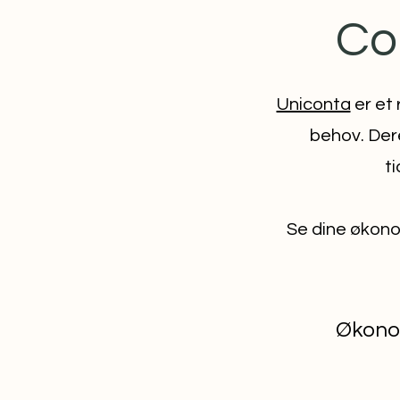
Co
Uniconta
er et
behov. Der
t
Se dine økono
Økono