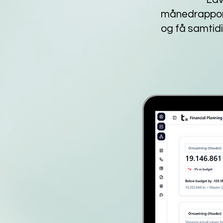
månedrapporte
og få samtid