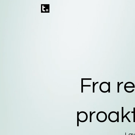
Fra re
proakt
Lav