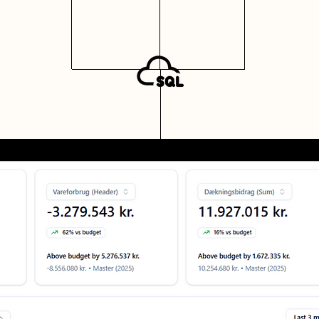
ikat.dk - AIkørekort.dk - Læringsforløb tilpasset d