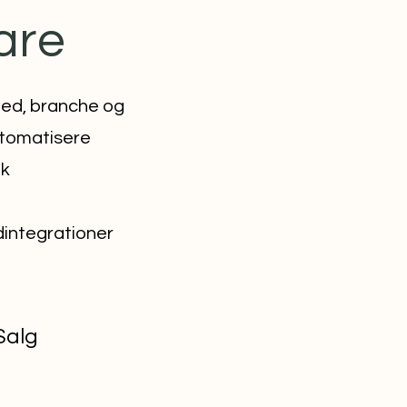
are
hed, branche og
utomatisere
nk
dintegrationer
Salg