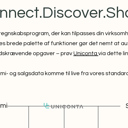
nnect.Discover.Sh
 regnskabsprogram, der kan tilpasses din virksom
es brede palette af funktioner gør det nemt at a
idskrævende opgaver – prøv
Uniconta
via dette li
mi- og salgsdata komme til live fra vores standar
mi