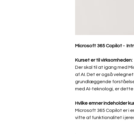
Microsoft 365 Copilot -  Int
Kurset er til virksomheden:
Der skal til at igang med M
af AI. Det er også velegnet 
grundlæggende forståelse 
med AI-teknologi, er dette k
Hvilke emner indeholder ku
Microsoft 365 Copilot er i 
vifte af funktionalitet i j