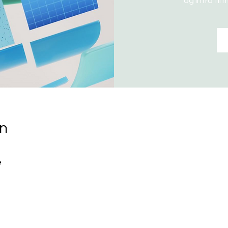
og intro til
on
e