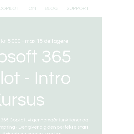
 COPILOT
OM
BLOG
SUPPORT
  
kr. 5.000 - max 15 deltagere
osoft 365
ot - Intro
ursus
ft 365 Copilot, vi gennemgår funktioner og
rompting - Det giver dig den perfekte start