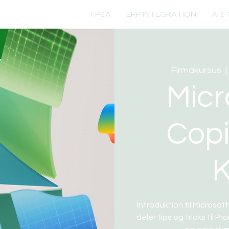
FP&A
ERP INTEGRATION
AI &
Firmakursus
  |
Micr
Copil
K
Introduktion til Microso
deler tips og tricks til P