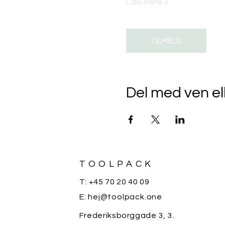
Læs mere >
TILMELD
Del med ven el
TOOLPACK
T: +45 70 20 40 09
E: hej@toolpack.one
Frederiksborggade 3, 3.