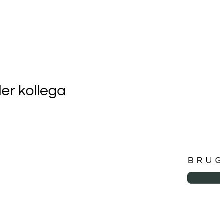
ler kollega
BRU