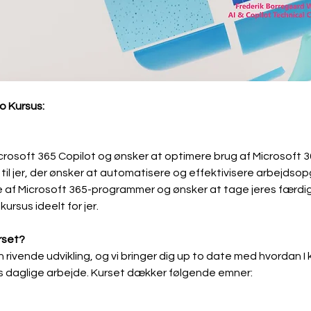
ro Kursus:
icrosoft 365 Copilot og ønsker at optimere brug af Microsoft 
til jer, der ønsker at automatisere og effektivisere arbejdsopga
af Microsoft 365-programmer og ønsker at tage jeres færdig
ursus ideelt for jer.
rset?
en rivende udvikling, og vi bringer dig up to date med hvordan 
eres daglige arbejde. Kurset dækker følgende emner: