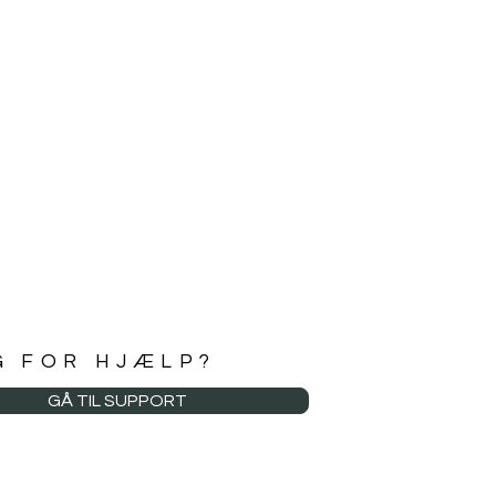
G FOR HJÆLP?
GÅ TIL SUPPORT