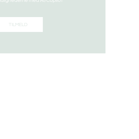
 mulighederne med AI/Copilot
TILMELD