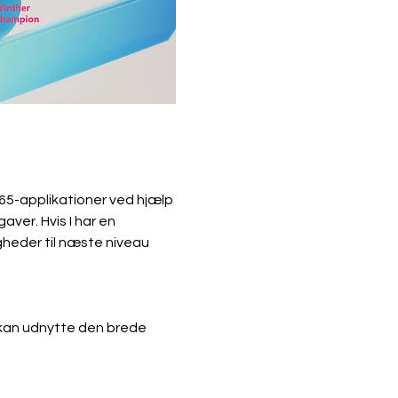
365-applikationer ved hjælp 
ver. Hvis I har en 
heder til næste niveau 
I kan udnytte den brede 